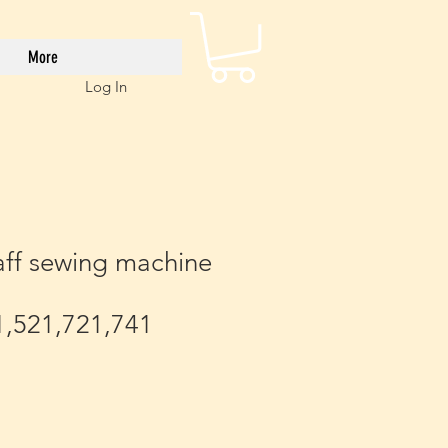
More
Log In
aff sewing machine
1,521,721,741
e