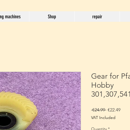
ng machines
Shop
repair
Gear for Pf
Hobby
301,307,54
Regular
Sale
 €24.99 
€22.49
Price
Pric
VAT Included
Quantity
*