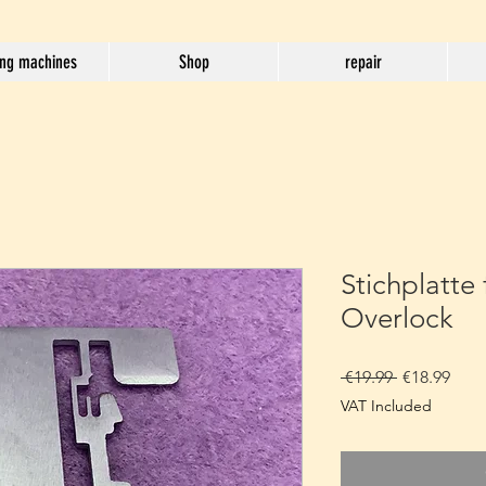
ng machines
Shop
repair
Stichplatte 
Overlock
Regular
Sale
 €19.99 
€18.99
Price
Pric
VAT Included