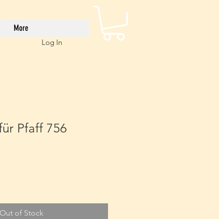
More
Log In
für Pfaff 756
e
Out of Stock