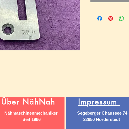
Über NähNah
Impressum
Nähmaschinenmechaniker
Segeberger Chaussee 74
Seit 1986
22850 Norderstedt