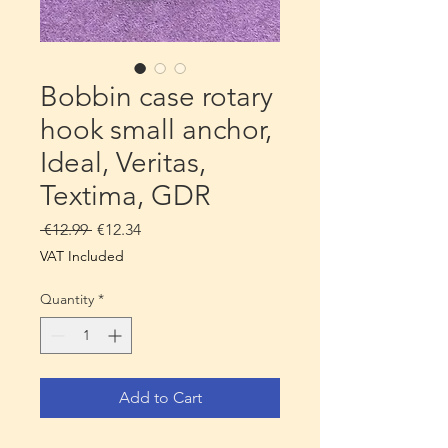
Bobbin case rotary
hook small anchor,
Ideal, Veritas,
Textima, GDR
Regular
Sale
 €12.99 
€12.34
Price
Price
VAT Included
Quantity
*
Add to Cart