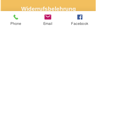
Widerrufsbelehrung
Phone
Email
Facebook
Über NähNah
Nähmaschinenmechaniker
Seit 1986
Impressum
Segeberger Chaussee 74
22850 Norderstedt
Kontakt
Haben Sie Fragen an uns?
Schreiben Sie uns eine E-Mail
Telefon: +49 176/
20 29 56 62
040/
22 85 82 42