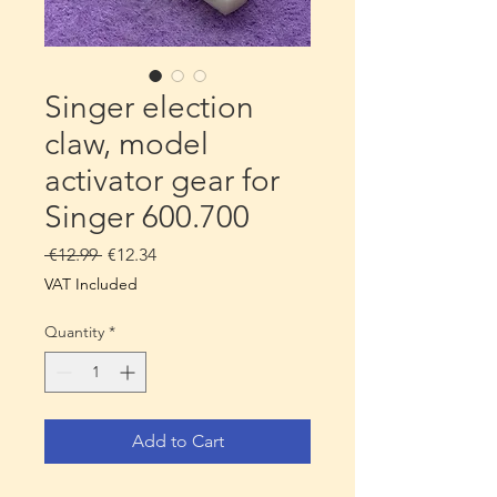
Singer election
claw, model
activator gear for
Singer 600.700
Regular
Sale
 €12.99 
€12.34
Price
Price
VAT Included
Quantity
*
Add to Cart