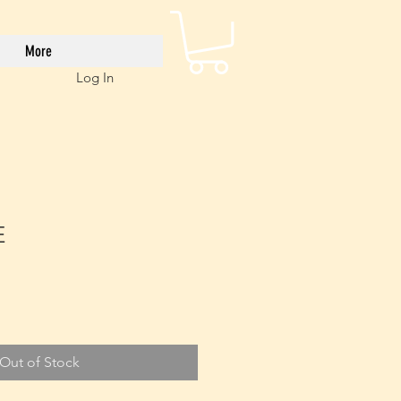
More
Log In
E
le
ice
Out of Stock