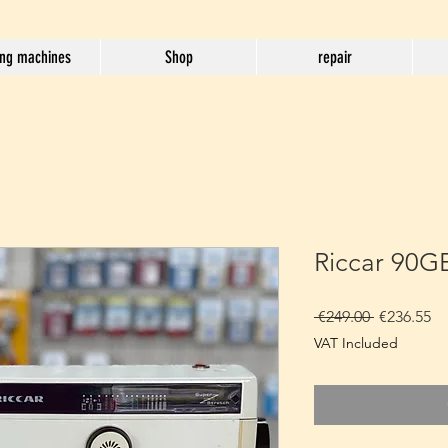
ng machines
Shop
repair
Riccar 90G
Regular
Sa
 €249.00 
€236.55
Price
Pr
VAT Included