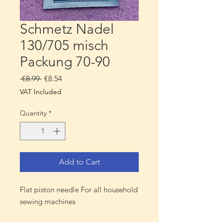
Schmetz Nadel
130/705 misch
Packung 70-90
Regular
Sale
 €8.99 
€8.54
Price
Price
VAT Included
Quantity
*
Add to Cart
Flat piston needle For all household
sewing machines