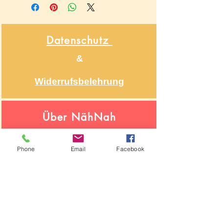
Datenschutz
&
Widerrufsbelehrung
Über NähNah
Nähmaschinenmechaniker
Seit 1986
Phone
Email
Facebook
Impressum
Segeberger Chaussee 74
22850 Norderstedt