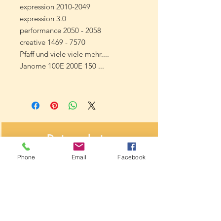
expression 2010-2049
expression 3.0
performance 2050 - 2058
creative 1469 - 7570
Pfaff und viele viele mehr....
Janome 100E 200E 150 ...
Datenschutz
&
Phone
Email
Facebook
Widerrufsbelehrung
Über NähNah