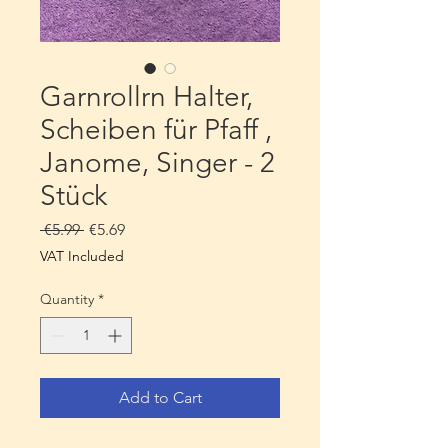
Garnrollrn Halter,
Scheiben für Pfaff ,
Janome, Singer - 2
Stück
Regular
Sale
 €5.99 
€5.69
Price
Price
VAT Included
Quantity
*
Add to Cart