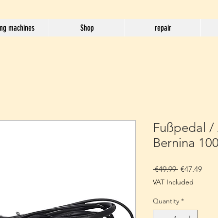
ng machines
Shop
repair
Fußpedal / 
Bernina 10
Regular
Sale
 €49.99 
€47.49
Price
Pric
VAT Included
Quantity
*