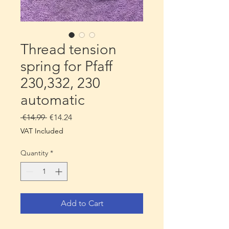
Thread tension
spring for Pfaff
230,332, 230
automatic
Regular
Sale
 €14.99 
€14.24
Price
Price
VAT Included
Quantity
*
Add to Cart