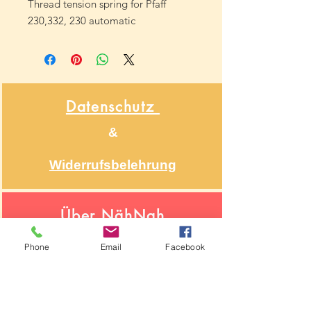
Thread tension spring for Pfaff
230,332, 230 automatic
Datenschutz
&
Widerrufsbelehrung
Über NähNah
Nähmaschinenmechaniker
Phone
Email
Facebook
Seit 1986
Impressum