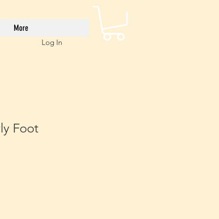
More
Log In
ly Foot
e