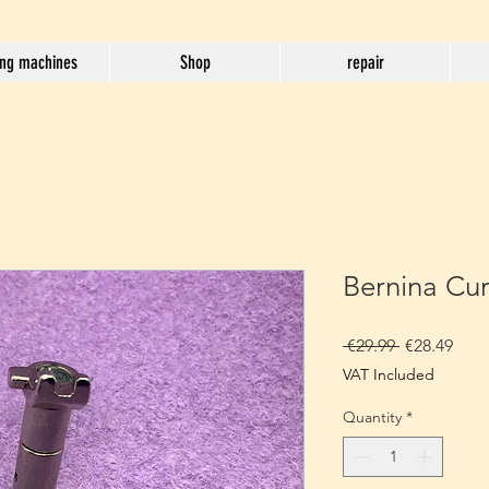
ng machines
Shop
repair
Bernina Cur
Regular
Sale
 €29.99 
€28.49
Price
Pric
VAT Included
Quantity
*