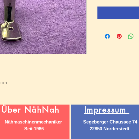
sion
Über NähNah
Impressum
Nähmaschinenmechaniker
Segeberger Chaussee 74
Seit 1986
22850 Norderstedt