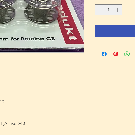
140
l ,Activa 240