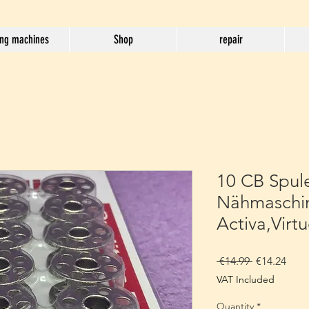
ng machines
Shop
repair
10 CB Spul
Nähmaschi
Activa,Virt
Regular
Sale
 €14.99 
€14.24
Price
Pric
VAT Included
Quantity
*