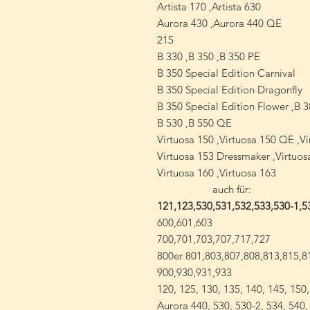
Artista 170 ,Artista 630
Aurora 430 ,Aurora 440 QE
215
B 330 ,B 350 ,B 350 PE
B 350 Special Edition Carnival
B 350 Special Edition Dragonfly
B 350 Special Edition Flower ,B 
B 530 ,B 550 QE
Virtuosa 150 ,Virtuosa 150 QE ,V
Virtuosa 153 Dressmaker ,Virtuosa
Virtuosa 160 ,Virtuosa 163
auch für:
121,123,530,531,532,533,530-1,5
600,601,603
700,701,703,707,717,727
800er 801,803,807,808,813,815,8
900,930,931,933
120, 125, 130, 135, 140, 145, 150,
Aurora 440, 530, 530-2, 534, 540, 