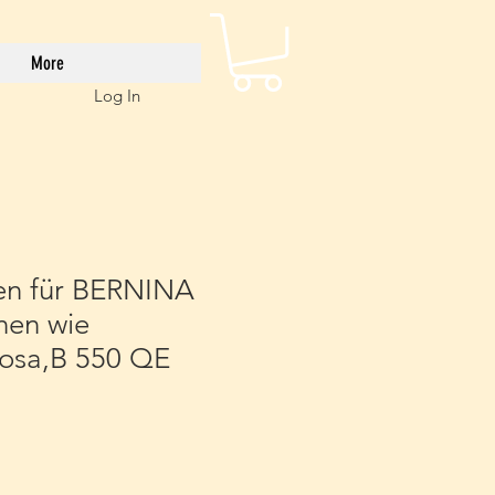
More
Log In
en für BERNINA
nen wie
uosa,B 550 QE
e