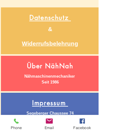
Datenschutz
&
Widerrufsbelehrung
Über NähNah
Nähmaschinenmechaniker
Seit 1986
Impressum
Segeberger Chaussee 74
22850 Norderstedt
Phone
Email
Facebook